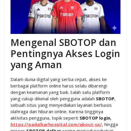
Mengenal SBOTOP dan
Pentingnya Akses Login
yang Aman
Dalam dunia digital yang serba cepat, akses ke
berbagai platform online harus selalu dibarengi
dengan keamanan yang baik. Salah satu platform
yang cukup dikenal oleh pengguna adalah
SBOTOP
,
sebuah situs yang menyediakan layanan berbasis
olahraga dan hiburan online. Karena tingginya
aktivitas pengguna, topik seperti
SBOTOP login
,
https://padalkarhospital.com/about-us/
, hingga
proses
SBOTOP daftar
sering menjadi perhatian