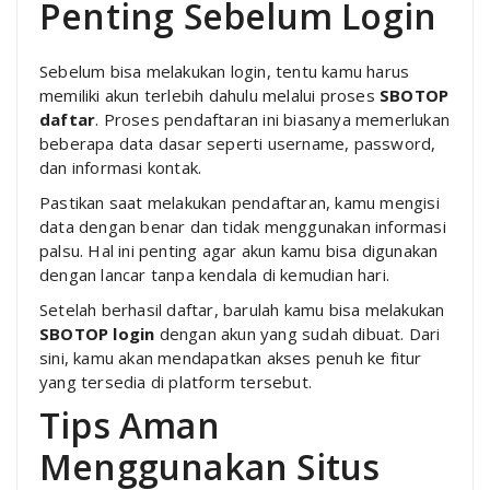
Penting Sebelum Login
Sebelum bisa melakukan login, tentu kamu harus
memiliki akun terlebih dahulu melalui proses
SBOTOP
daftar
. Proses pendaftaran ini biasanya memerlukan
beberapa data dasar seperti username, password,
dan informasi kontak.
Pastikan saat melakukan pendaftaran, kamu mengisi
data dengan benar dan tidak menggunakan informasi
palsu. Hal ini penting agar akun kamu bisa digunakan
dengan lancar tanpa kendala di kemudian hari.
Setelah berhasil daftar, barulah kamu bisa melakukan
SBOTOP login
dengan akun yang sudah dibuat. Dari
sini, kamu akan mendapatkan akses penuh ke fitur
yang tersedia di platform tersebut.
Tips Aman
Menggunakan Situs