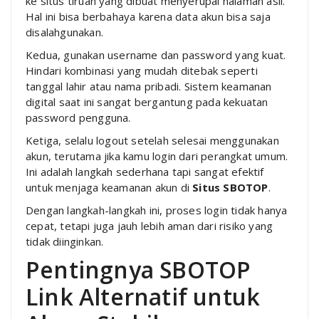
ke situs tiruan yang dibuat menyerupai halaman asli.
Hal ini bisa berbahaya karena data akun bisa saja
disalahgunakan.
Kedua, gunakan username dan password yang kuat.
Hindari kombinasi yang mudah ditebak seperti
tanggal lahir atau nama pribadi. Sistem keamanan
digital saat ini sangat bergantung pada kekuatan
password pengguna.
Ketiga, selalu logout setelah selesai menggunakan
akun, terutama jika kamu login dari perangkat umum.
Ini adalah langkah sederhana tapi sangat efektif
untuk menjaga keamanan akun di
Situs SBOTOP
.
Dengan langkah-langkah ini, proses login tidak hanya
cepat, tetapi juga jauh lebih aman dari risiko yang
tidak diinginkan.
Pentingnya SBOTOP
Link Alternatif untuk