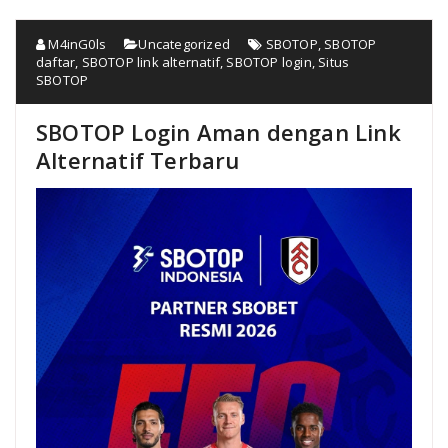
M4inG0ls
Uncategorized
SBOTOP
,
SBOTOP
daftar
,
SBOTOP link alternatif
,
SBOTOP login
,
Situs
SBOTOP
SBOTOP Login Aman dengan Link
Alternatif Terbaru