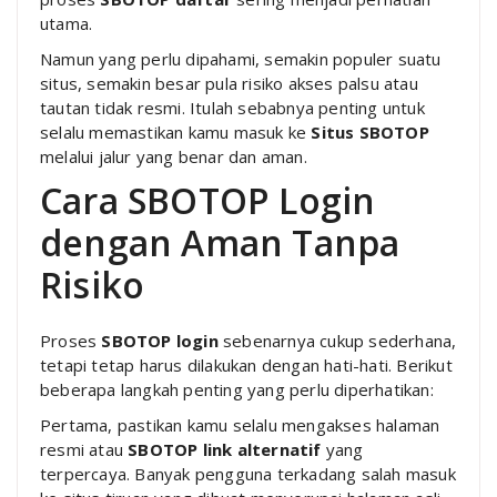
utama.
Namun yang perlu dipahami, semakin populer suatu
situs, semakin besar pula risiko akses palsu atau
tautan tidak resmi. Itulah sebabnya penting untuk
selalu memastikan kamu masuk ke
Situs SBOTOP
melalui jalur yang benar dan aman.
Cara SBOTOP Login
dengan Aman Tanpa
Risiko
Proses
SBOTOP login
sebenarnya cukup sederhana,
tetapi tetap harus dilakukan dengan hati-hati. Berikut
beberapa langkah penting yang perlu diperhatikan:
Pertama, pastikan kamu selalu mengakses halaman
resmi atau
SBOTOP link alternatif
yang
terpercaya. Banyak pengguna terkadang salah masuk