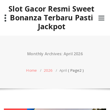
Skip
Slot Gacor Resmi Sweet
to
content
Bonanza Terbaru Pasti
Jackpot
Monthly Archives: April 2026
Home
/
2026
/
April
( Page2 )