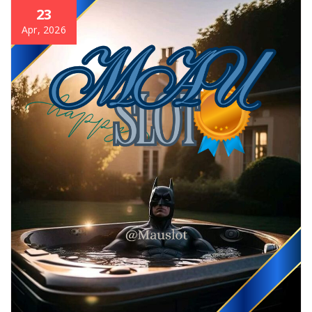
23
Apr, 2026