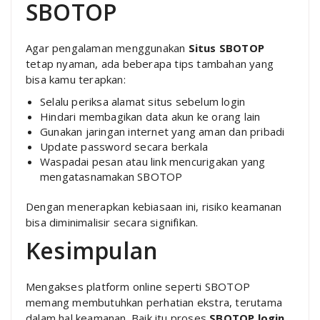
SBOTOP
Agar pengalaman menggunakan
Situs SBOTOP
tetap nyaman, ada beberapa tips tambahan yang
bisa kamu terapkan:
Selalu periksa alamat situs sebelum login
Hindari membagikan data akun ke orang lain
Gunakan jaringan internet yang aman dan pribadi
Update password secara berkala
Waspadai pesan atau link mencurigakan yang
mengatasnamakan SBOTOP
Dengan menerapkan kebiasaan ini, risiko keamanan
bisa diminimalisir secara signifikan.
Kesimpulan
Mengakses platform online seperti SBOTOP
memang membutuhkan perhatian ekstra, terutama
dalam hal keamanan. Baik itu proses
SBOTOP login
,