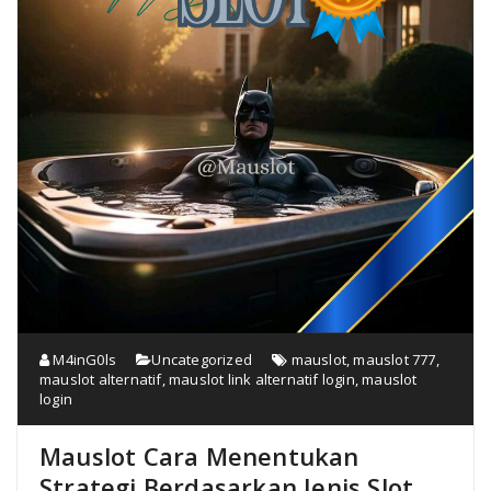
M4inG0ls
Uncategorized
mauslot
,
mauslot 777
,
mauslot alternatif
,
mauslot link alternatif login
,
mauslot
login
Mauslot Cara Menentukan
Strategi Berdasarkan Jenis Slot