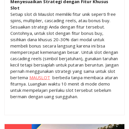
Menyesuaikan Strategi dengan Fitur Khusus
Slot
Setiap slot di Mauslot memiliki fitur unik seperti free
spins, multiplier, cascading reels, atau bonus buy.
Sesuaikan strategi Anda dengan fitur tersebut.
Contohnya, untuk slot dengan fitur bonus buy,
sisihkan dana khusus 20-30% dari modal untuk
membeli bonus secara langsung karena ini bisa
mempercepat kemenangan besar. Untuk slot dengan
cascading reels (simbol berjatuhan), gunakan taruhan
kecil tetapi bersiaplah untuk putaran beruntun. Jangan
pernah menggunakan strategi yang sama untuk slot
bertema
MAUSLOT
berbeda tanpa membaca aturan
fiturnya. Luangkan waktu 10 menit di mode demo
untuk mempelajari perilaku slot tersebut sebelum
bermain dengan uang sungguhan.