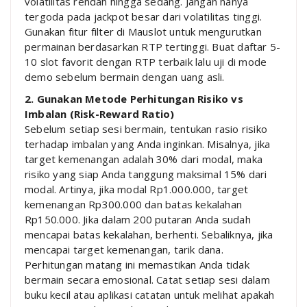
volatilitas rendah hingga sedang. Jangan hanya
tergoda pada jackpot besar dari volatilitas tinggi.
Gunakan fitur filter di Mauslot untuk mengurutkan
permainan berdasarkan RTP tertinggi. Buat daftar 5-
10 slot favorit dengan RTP terbaik lalu uji di mode
demo sebelum bermain dengan uang asli.
2. Gunakan Metode Perhitungan Risiko vs
Imbalan (Risk-Reward Ratio)
Sebelum setiap sesi bermain, tentukan rasio risiko
terhadap imbalan yang Anda inginkan. Misalnya, jika
target kemenangan adalah 30% dari modal, maka
risiko yang siap Anda tanggung maksimal 15% dari
modal. Artinya, jika modal Rp1.000.000, target
kemenangan Rp300.000 dan batas kekalahan
Rp150.000. Jika dalam 200 putaran Anda sudah
mencapai batas kekalahan, berhenti. Sebaliknya, jika
mencapai target kemenangan, tarik dana.
Perhitungan matang ini memastikan Anda tidak
bermain secara emosional. Catat setiap sesi dalam
buku kecil atau aplikasi catatan untuk melihat apakah