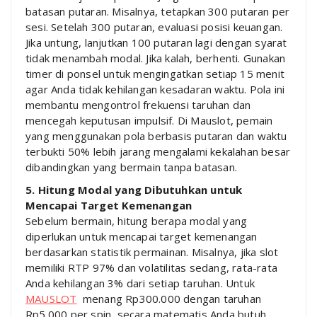
batasan putaran. Misalnya, tetapkan 300 putaran per
sesi. Setelah 300 putaran, evaluasi posisi keuangan.
Jika untung, lanjutkan 100 putaran lagi dengan syarat
tidak menambah modal. Jika kalah, berhenti. Gunakan
timer di ponsel untuk mengingatkan setiap 15 menit
agar Anda tidak kehilangan kesadaran waktu. Pola ini
membantu mengontrol frekuensi taruhan dan
mencegah keputusan impulsif. Di Mauslot, pemain
yang menggunakan pola berbasis putaran dan waktu
terbukti 50% lebih jarang mengalami kekalahan besar
dibandingkan yang bermain tanpa batasan.
5. Hitung Modal yang Dibutuhkan untuk
Mencapai Target Kemenangan
Sebelum bermain, hitung berapa modal yang
diperlukan untuk mencapai target kemenangan
berdasarkan statistik permainan. Misalnya, jika slot
memiliki RTP 97% dan volatilitas sedang, rata-rata
Anda kehilangan 3% dari setiap taruhan. Untuk
MAUSLOT
menang Rp300.000 dengan taruhan
Rp5.000 per spin, secara matematis Anda butuh