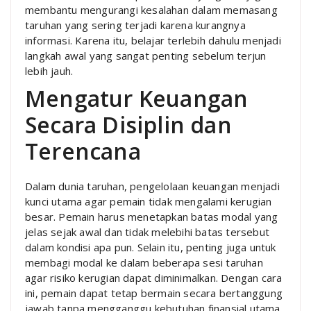
membantu mengurangi kesalahan dalam memasang
taruhan yang sering terjadi karena kurangnya
informasi. Karena itu, belajar terlebih dahulu menjadi
langkah awal yang sangat penting sebelum terjun
lebih jauh.
Mengatur Keuangan
Secara Disiplin dan
Terencana
Dalam dunia taruhan, pengelolaan keuangan menjadi
kunci utama agar pemain tidak mengalami kerugian
besar. Pemain harus menetapkan batas modal yang
jelas sejak awal dan tidak melebihi batas tersebut
dalam kondisi apa pun. Selain itu, penting juga untuk
membagi modal ke dalam beberapa sesi taruhan
agar risiko kerugian dapat diminimalkan. Dengan cara
ini, pemain dapat tetap bermain secara bertanggung
jawab tanpa mengganggu kebutuhan finansial utama.