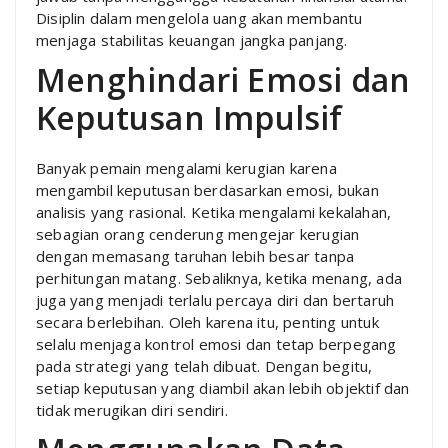
Disiplin dalam mengelola uang akan membantu
menjaga stabilitas keuangan jangka panjang.
Menghindari Emosi dan
Keputusan Impulsif
Banyak pemain mengalami kerugian karena
mengambil keputusan berdasarkan emosi, bukan
analisis yang rasional. Ketika mengalami kekalahan,
sebagian orang cenderung mengejar kerugian
dengan memasang taruhan lebih besar tanpa
perhitungan matang. Sebaliknya, ketika menang, ada
juga yang menjadi terlalu percaya diri dan bertaruh
secara berlebihan. Oleh karena itu, penting untuk
selalu menjaga kontrol emosi dan tetap berpegang
pada strategi yang telah dibuat. Dengan begitu,
setiap keputusan yang diambil akan lebih objektif dan
tidak merugikan diri sendiri.