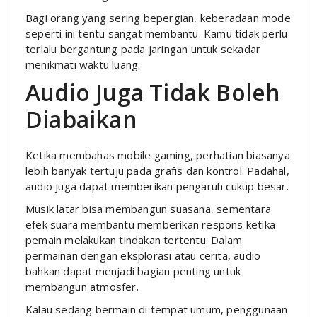
Bagi orang yang sering bepergian, keberadaan mode
seperti ini tentu sangat membantu. Kamu tidak perlu
terlalu bergantung pada jaringan untuk sekadar
menikmati waktu luang.
Audio Juga Tidak Boleh
Diabaikan
Ketika membahas mobile gaming, perhatian biasanya
lebih banyak tertuju pada grafis dan kontrol. Padahal,
audio juga dapat memberikan pengaruh cukup besar.
Musik latar bisa membangun suasana, sementara
efek suara membantu memberikan respons ketika
pemain melakukan tindakan tertentu. Dalam
permainan dengan eksplorasi atau cerita, audio
bahkan dapat menjadi bagian penting untuk
membangun atmosfer.
Kalau sedang bermain di tempat umum, penggunaan