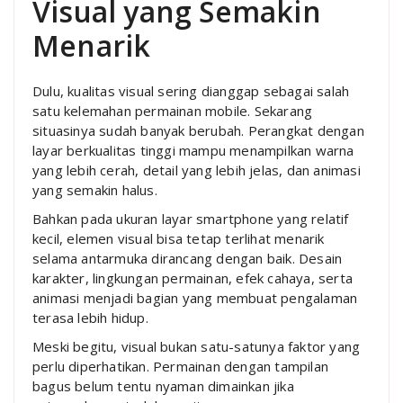
Visual yang Semakin
Menarik
Dulu, kualitas visual sering dianggap sebagai salah
satu kelemahan permainan mobile. Sekarang
situasinya sudah banyak berubah. Perangkat dengan
layar berkualitas tinggi mampu menampilkan warna
yang lebih cerah, detail yang lebih jelas, dan animasi
yang semakin halus.
Bahkan pada ukuran layar smartphone yang relatif
kecil, elemen visual bisa tetap terlihat menarik
selama antarmuka dirancang dengan baik. Desain
karakter, lingkungan permainan, efek cahaya, serta
animasi menjadi bagian yang membuat pengalaman
terasa lebih hidup.
Meski begitu, visual bukan satu-satunya faktor yang
perlu diperhatikan. Permainan dengan tampilan
bagus belum tentu nyaman dimainkan jika