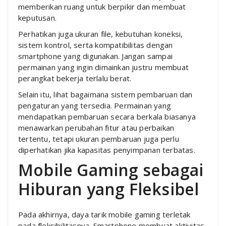
memberikan ruang untuk berpikir dan membuat
keputusan.
Perhatikan juga ukuran file, kebutuhan koneksi,
sistem kontrol, serta kompatibilitas dengan
smartphone yang digunakan. Jangan sampai
permainan yang ingin dimainkan justru membuat
perangkat bekerja terlalu berat.
Selain itu, lihat bagaimana sistem pembaruan dan
pengaturan yang tersedia. Permainan yang
mendapatkan pembaruan secara berkala biasanya
menawarkan perubahan fitur atau perbaikan
tertentu, tetapi ukuran pembaruan juga perlu
diperhatikan jika kapasitas penyimpanan terbatas.
Mobile Gaming sebagai
Hiburan yang Fleksibel
Pada akhirnya, daya tarik mobile gaming terletak
pada fleksibilitasnya. Smartphone membuat aktivitas