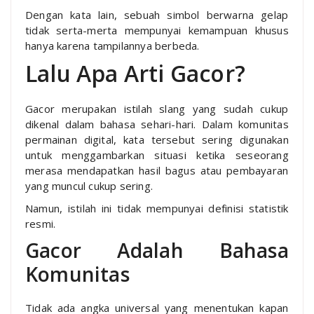
Dengan kata lain, sebuah simbol berwarna gelap
tidak serta-merta mempunyai kemampuan khusus
hanya karena tampilannya berbeda.
Lalu Apa Arti Gacor?
Gacor merupakan istilah slang yang sudah cukup
dikenal dalam bahasa sehari-hari. Dalam komunitas
permainan digital, kata tersebut sering digunakan
untuk menggambarkan situasi ketika seseorang
merasa mendapatkan hasil bagus atau pembayaran
yang muncul cukup sering.
Namun, istilah ini tidak mempunyai definisi statistik
resmi.
Gacor Adalah Bahasa
Komunitas
Tidak ada angka universal yang menentukan kapan