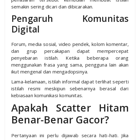
semakin sering dicari dan dibicarakan.
Pengaruh Komunitas
Digital
Forum, media sosial, video pendek, kolom komentar,
dan grup percakapan dapat mempercepat
penyebaran istilah. Ketika beberapa orang
menggunakan frasa yang sama, pengguna lain akan
ikut mengenal dan mengadopsinya.
Lama-kelamaan, istilah informal dapat terlihat seperti
istilah resmi meskipun sebenarnya berasal dari
kebiasaan komunikasi komunitas.
Apakah Scatter Hitam
Benar-Benar Gacor?
Pertanyaan ini perlu dijawab secara hati-hati. Jika