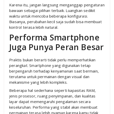
Karena itu, jangan langsung menganggap pengaturan
bawaan sebagai pilihan terbaik. Luangkan sedikit
waktu untuk mencoba beberapa konfigurasi.
Biasanya, perubahan kecil saja sudah bisa membuat
kontrol terasa lebih natural.
Performa Smartphone
Juga Punya Peran Besar
Praktis bukan berarti tidak perlu memperhatikan
perangkat. Smartphone yang digunakan tetap
berpengaruh terhadap kenyamanan saat bermain,
terutama untuk permainan dengan visual dan
mekanisme yang lebih kompleks.
Beberapa hal sederhana seperti kapasitas RAM,
jenis prosesor, ruang penyimpanan, dan kualitas
layar dapat memengaruhi pengalaman secara
keseluruhan. Performa yang stabil akan membuat
permainan terasa lebih nyaman karena kamu tidak