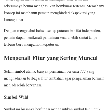
sebelumnya belum menghasilkan kombinasi tertentu. Memahami
konsep ini membantu pemain menghindari ekspektasi yang
kurang tepat.
Dengan mengetahui bahwa setiap putaran bersifat independen,
pemain dapat menikmati permainan secara lebih santai tanpa
terburu-buru mengambil keputusan.
Mengenali Fitur yang Sering Muncul
Selain simbol utama, banyak permainan bertema 777 yang
menghadirkan berbagai fitur tambahan agar pengalaman bermain
menjadi lebih bervariasi.
Simbol Wild
Simbol ini biasanya berfungsi menggantikan simbol lain untuk