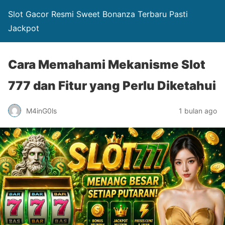
Slot Gacor Resmi Sweet Bonanza Terbaru Pasti
Jackpot
Cara Memahami Mekanisme Slot
777 dan Fitur yang Perlu Diketahui
M4inG0ls
1 bulan ago