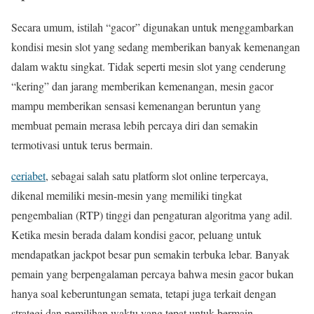
Secara umum, istilah “gacor” digunakan untuk menggambarkan
kondisi mesin slot yang sedang memberikan banyak kemenangan
dalam waktu singkat. Tidak seperti mesin slot yang cenderung
“kering” dan jarang memberikan kemenangan, mesin gacor
mampu memberikan sensasi kemenangan beruntun yang
membuat pemain merasa lebih percaya diri dan semakin
termotivasi untuk terus bermain.
ceriabet
, sebagai salah satu platform slot online terpercaya,
dikenal memiliki mesin-mesin yang memiliki tingkat
pengembalian (RTP) tinggi dan pengaturan algoritma yang adil.
Ketika mesin berada dalam kondisi gacor, peluang untuk
mendapatkan jackpot besar pun semakin terbuka lebar. Banyak
pemain yang berpengalaman percaya bahwa mesin gacor bukan
hanya soal keberuntungan semata, tetapi juga terkait dengan
strategi dan pemilihan waktu yang tepat untuk bermain.