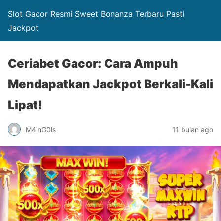
Slot Gacor Resmi Sweet Bonanza Terbaru Pasti
Jackpot
Ceriabet Gacor: Cara Ampuh
Mendapatkan Jackpot Berkali-Kali
Lipat!
M4inG0ls
11 bulan ago