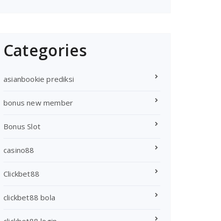
Categories
asianbookie prediksi
bonus new member
Bonus Slot
casino88
Clickbet88
clickbet88 bola