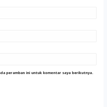
ada peramban ini untuk komentar saya berikutnya.