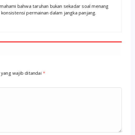
 memahami bahwa taruhan bukan sekadar soal menang
 konsistensi permainan dalam jangka panjang.
 yang wajib ditandai
*