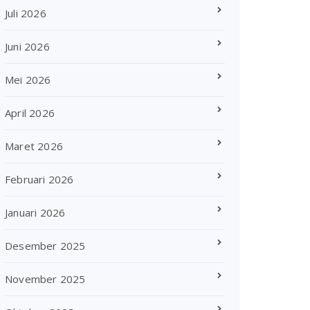
Juli 2026
Juni 2026
Mei 2026
April 2026
Maret 2026
Februari 2026
Januari 2026
Desember 2025
November 2025