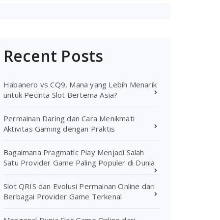
Recent Posts
Habanero vs CQ9, Mana yang Lebih Menarik
untuk Pecinta Slot Bertema Asia?
Permainan Daring dan Cara Menikmati
Aktivitas Gaming dengan Praktis
Bagaimana Pragmatic Play Menjadi Salah
Satu Provider Game Paling Populer di Dunia
Slot QRIS dan Evolusi Permainan Online dari
Berbagai Provider Game Terkenal