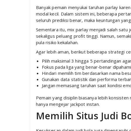
Banyak pemain menyukai taruhan parlay kar
modal kecil. Dalam sistem ini, beberapa pertan
seluruh prediksi benar, maka keuntungan yang di
Sementara itu, mix parlay menjadi salah satu 
sekaligus peluang profit tinggi. Namun, semak
pula risiko kekalahan.
Agar lebih aman, berikut beberapa strategi cer
Pilih maksimal 3 hingga 5 pertandingan agar
Fokus pada liga yang benar-benar dipahami
Hindari memilih tim berdasarkan nama besa
Gunakan data statistik dan performa terbar
Jangan memasang taruhan saat kondisi emosi
Pemain yang disiplin biasanya lebih konsist
hanya mengejar jackpot instan.
Memilih Situs Judi B
Kesuksesan dalam judi bola juga dipengaruhi o