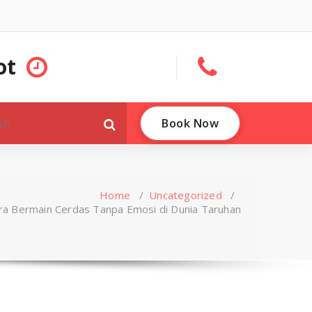
ot
Book Now
Home
/
Uncategorized
/
ra Bermain Cerdas Tanpa Emosi di Dunia Taruhan