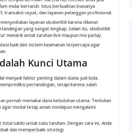
um mulai bertaruh. Situs berkualitas biasanya
, transaksi cepat, dan layanan pelanggan profesional.
g menyediakan layanan sbobet88 karena dikenal
rtandingan yang sangat lengkap. Selain itu, sbobet88
ur menarik untuk taruhan live maupun mix parlay.
putasi baik dan sistem keamanan terpercaya agar
an.
dalah Kunci Utama
l menjadi faktor penting dalam dunia judi bola.
memprediksi pertandingan, tetapi karena salah
gan pernah memakai dana kebutuhan utama. Tentukan
an agar modal tetap aman meskipun mengalami
total saldo untuk satu taruhan. Dengan cara ini, Anda
bali dan memperbaiki strategi.