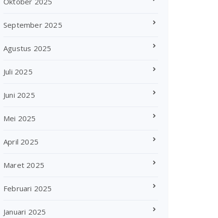
Oktober 2025
September 2025
Agustus 2025
Juli 2025
Juni 2025
Mei 2025
April 2025
Maret 2025
Februari 2025
Januari 2025