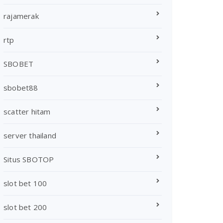
rajamerak
rtp
SBOBET
sbobet88
scatter hitam
server thailand
Situs SBOTOP
slot bet 100
slot bet 200