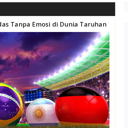
das Tanpa Emosi di Dunia Taruhan