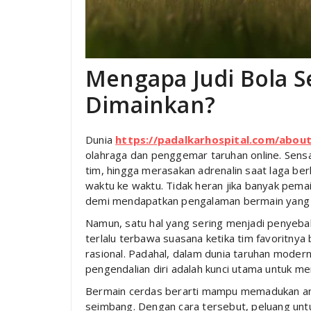
Mengapa Judi Bola S
Dimainkan?
Dunia
https://padalkarhospital.com/abou
olahraga dan penggemar taruhan online. Sensa
tim, hingga merasakan adrenalin saat laga be
waktu ke waktu. Tidak heran jika banyak pemai
demi mendapatkan pengalaman bermain yang
Namun, satu hal yang sering menjadi penyeba
terlalu terbawa suasana ketika tim favoritnya
rasional. Padahal, dalam dunia taruhan modern
pengendalian diri adalah kunci utama untuk m
Bermain cerdas berarti mampu memadukan ana
seimbang. Dengan cara tersebut, peluang untuk