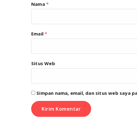
Nama
*
Email
*
Situs Web
Simpan nama, email, dan situs web saya p