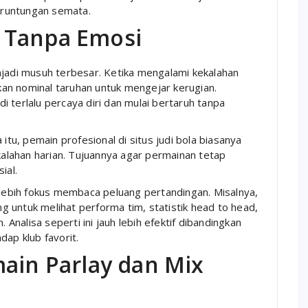
eruntungan semata.
 Tanpa Emosi
njadi musuh terbesar. Ketika mengalami kekalahan
an nominal taruhan untuk mengejar kerugian.
 terlalu percaya diri dan mulai bertaruh tanpa
itu, pemain profesional di situs judi bola biasanya
lahan harian. Tujuannya agar permainan tetap
ial.
ebih fokus membaca peluang pertandingan. Misalnya,
 untuk melihat performa tim, statistik head to head,
 Analisa seperti ini jauh lebih efektif dibandingkan
dap klub favorit.
main Parlay dan Mix