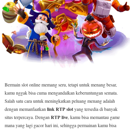
Bermain slot online memang seru, tetapi untuk menang besar,
kamu nggak bisa cuma mengandalkan keberuntungan semata.
Salah satu cara untuk meningkatkan peluang menang adalah
link RTP slot
dengan memanfaatkan
yang tersedia di banyak
RTP live
situs terpercaya. Dengan
, kamu bisa memantau game
mana yang lagi gacor hari ini, sehingga permainan kamu bisa