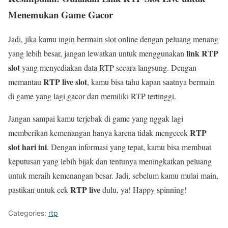
Menemukan Game Gacor
Jadi, jika kamu ingin bermain slot online dengan peluang menang
link RTP
yang lebih besar, jangan lewatkan untuk menggunakan
slot
yang menyediakan data RTP secara langsung. Dengan
RTP live slot
memantau
, kamu bisa tahu kapan saatnya bermain
di game yang lagi gacor dan memiliki RTP tertinggi.
Jangan sampai kamu terjebak di game yang nggak lagi
RTP
memberikan kemenangan hanya karena tidak mengecek
slot hari ini
. Dengan informasi yang tepat, kamu bisa membuat
keputusan yang lebih bijak dan tentunya meningkatkan peluang
untuk meraih kemenangan besar. Jadi, sebelum kamu mulai main,
RTP live
pastikan untuk cek
dulu, ya! Happy spinning!
Categories:
rtp