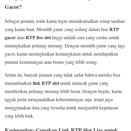
Gacor?
Sebagai pemain, tentu kamu ingin memaksimalkan setiap taruhan
RTP
yang kamu buat. Memilih game yang sedang dalam fase
gacor
RTP live slot
atau
tinggi adalah cara yang cerdas untuk
meningkatkan peluang menang. Dengan memilih game yang lagi
gacor, kamu meningkatkan kemungkinan untuk mendapatkan
putaran kemenangan atau bonus yang lebih sering.
Selain itu, banyak pemain yang tidak sadar bahwa mereka bisa
link RTP slot
memanfaatkan
untuk melacak game yang
memberikan peluang menang lebih besar. Dengan begitu, kamu
nggak perlu mengandalkan keberuntungan saja, tetapi juga
menggunakan data yang tersedia untuk mengambil keputusan
yang lebih baik.
Kesimpulan: Gunakan Link RTP Slot Live untuk