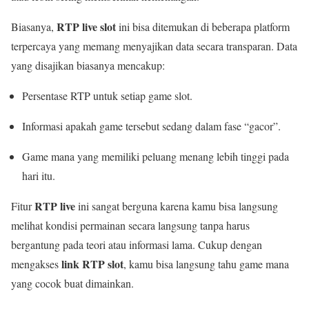
RTP live slot
Biasanya,
ini bisa ditemukan di beberapa platform
terpercaya yang memang menyajikan data secara transparan. Data
yang disajikan biasanya mencakup:
Persentase RTP untuk setiap game slot.
Informasi apakah game tersebut sedang dalam fase “gacor”.
Game mana yang memiliki peluang menang lebih tinggi pada
hari itu.
RTP live
Fitur
ini sangat berguna karena kamu bisa langsung
melihat kondisi permainan secara langsung tanpa harus
bergantung pada teori atau informasi lama. Cukup dengan
link RTP slot
mengakses
, kamu bisa langsung tahu game mana
yang cocok buat dimainkan.