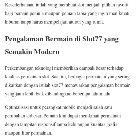
Kesederhanaan inilah yang membuat slot menjadi pilihan favorit
bagi pemain pemula maupun pemain lama yang ingin menikmati
hiburan tanpa harus mempelajari aturan yang rumit.
Pengalaman Bermain di Slot77 yang
Semakin Modern
Perkembangan teknologi memberikan dampak besar terhadap
kualitas permainan slot. Saat ini, berbagai permainan yang sering
dikaitkan dengan istilah slot77 menawarkan pengalaman bermain
yang jauh lebih baik dibandingkan beberapa tahun lalu.
Optimalisasi untuk perangkat mobile menjadi salah satu
perubahan terbesar. Pemain kini dapat menikmati permainan
dengan tampilan responsif tanpa kehilangan kualitas grafis
maupun fitur permainan.