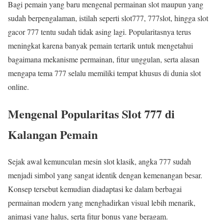
Bagi pemain yang baru mengenal permainan slot maupun yang
sudah berpengalaman, istilah seperti slot777, 777slot, hingga slot
gacor 777 tentu sudah tidak asing lagi. Popularitasnya terus
meningkat karena banyak pemain tertarik untuk mengetahui
bagaimana mekanisme permainan, fitur unggulan, serta alasan
mengapa tema 777 selalu memiliki tempat khusus di dunia slot
online.
Mengenal Popularitas Slot 777 di
Kalangan Pemain
Sejak awal kemunculan mesin slot klasik, angka 777 sudah
menjadi simbol yang sangat identik dengan kemenangan besar.
Konsep tersebut kemudian diadaptasi ke dalam berbagai
permainan modern yang menghadirkan visual lebih menarik,
animasi yang halus, serta fitur bonus yang beragam.