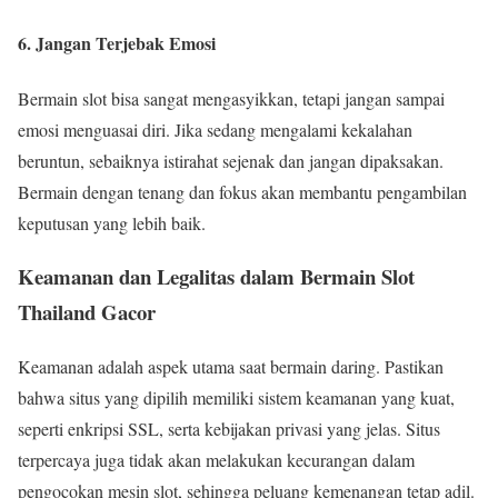
6. Jangan Terjebak Emosi
Bermain slot bisa sangat mengasyikkan, tetapi jangan sampai
emosi menguasai diri. Jika sedang mengalami kekalahan
beruntun, sebaiknya istirahat sejenak dan jangan dipaksakan.
Bermain dengan tenang dan fokus akan membantu pengambilan
keputusan yang lebih baik.
Keamanan dan Legalitas dalam Bermain Slot
Thailand Gacor
Keamanan adalah aspek utama saat bermain daring. Pastikan
bahwa situs yang dipilih memiliki sistem keamanan yang kuat,
seperti enkripsi SSL, serta kebijakan privasi yang jelas. Situs
terpercaya juga tidak akan melakukan kecurangan dalam
pengocokan mesin slot, sehingga peluang kemenangan tetap adil.