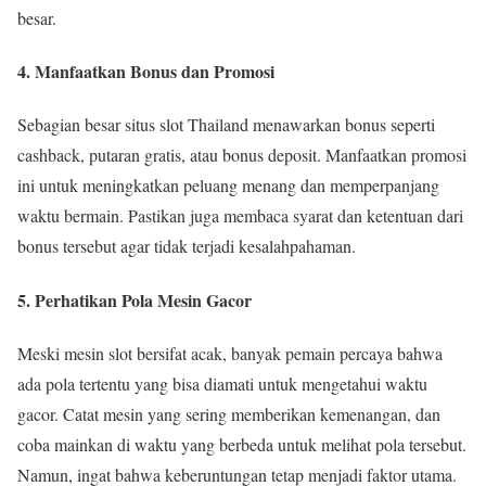
besar.
4. Manfaatkan Bonus dan Promosi
Sebagian besar situs slot Thailand menawarkan bonus seperti
cashback, putaran gratis, atau bonus deposit. Manfaatkan promosi
ini untuk meningkatkan peluang menang dan memperpanjang
waktu bermain. Pastikan juga membaca syarat dan ketentuan dari
bonus tersebut agar tidak terjadi kesalahpahaman.
5. Perhatikan Pola Mesin Gacor
Meski mesin slot bersifat acak, banyak pemain percaya bahwa
ada pola tertentu yang bisa diamati untuk mengetahui waktu
gacor. Catat mesin yang sering memberikan kemenangan, dan
coba mainkan di waktu yang berbeda untuk melihat pola tersebut.
Namun, ingat bahwa keberuntungan tetap menjadi faktor utama.