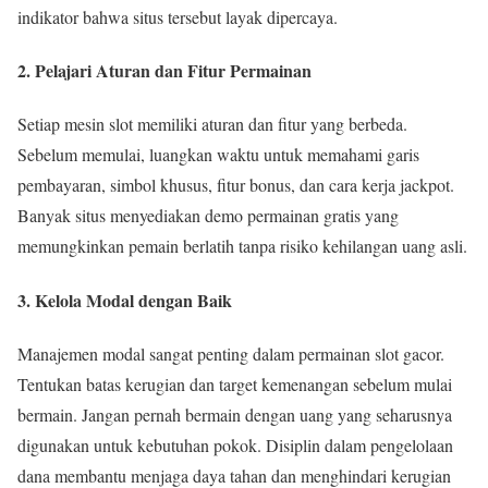
indikator bahwa situs tersebut layak dipercaya.
2. Pelajari Aturan dan Fitur Permainan
Setiap mesin slot memiliki aturan dan fitur yang berbeda.
Sebelum memulai, luangkan waktu untuk memahami garis
pembayaran, simbol khusus, fitur bonus, dan cara kerja jackpot.
Banyak situs menyediakan demo permainan gratis yang
memungkinkan pemain berlatih tanpa risiko kehilangan uang asli.
3. Kelola Modal dengan Baik
Manajemen modal sangat penting dalam permainan slot gacor.
Tentukan batas kerugian dan target kemenangan sebelum mulai
bermain. Jangan pernah bermain dengan uang yang seharusnya
digunakan untuk kebutuhan pokok. Disiplin dalam pengelolaan
dana membantu menjaga daya tahan dan menghindari kerugian