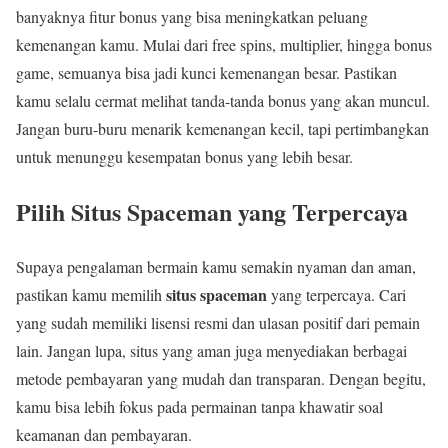
banyaknya fitur bonus yang bisa meningkatkan peluang
kemenangan kamu. Mulai dari free spins, multiplier, hingga bonus
game, semuanya bisa jadi kunci kemenangan besar. Pastikan
kamu selalu cermat melihat tanda-tanda bonus yang akan muncul.
Jangan buru-buru menarik kemenangan kecil, tapi pertimbangkan
untuk menunggu kesempatan bonus yang lebih besar.
Pilih Situs Spaceman yang Terpercaya
Supaya pengalaman bermain kamu semakin nyaman dan aman,
situs spaceman
pastikan kamu memilih
yang terpercaya. Cari
yang sudah memiliki lisensi resmi dan ulasan positif dari pemain
lain. Jangan lupa, situs yang aman juga menyediakan berbagai
metode pembayaran yang mudah dan transparan. Dengan begitu,
kamu bisa lebih fokus pada permainan tanpa khawatir soal
keamanan dan pembayaran.