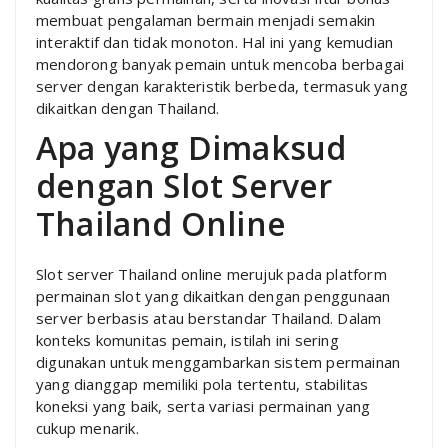
membuat pengalaman bermain menjadi semakin
interaktif dan tidak monoton. Hal ini yang kemudian
mendorong banyak pemain untuk mencoba berbagai
server dengan karakteristik berbeda, termasuk yang
dikaitkan dengan Thailand.
Apa yang Dimaksud
dengan Slot Server
Thailand Online
Slot server Thailand online merujuk pada platform
permainan slot yang dikaitkan dengan penggunaan
server berbasis atau berstandar Thailand. Dalam
konteks komunitas pemain, istilah ini sering
digunakan untuk menggambarkan sistem permainan
yang dianggap memiliki pola tertentu, stabilitas
koneksi yang baik, serta variasi permainan yang
cukup menarik.