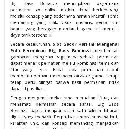
Big Bass Bonanza menunjukkan bagaimana
permainan slot online modern dapat berkembang
melalui konsep yang sederhana namun kreatif. Tema
memancing yang unik, visual menarik, serta fitur
bonus yang beragam membuat game ini memiliki
daya tarik tersendiri.
Secara keseluruhan,
Slot Gacor Hari Ini: Mengenal
Pola Permainan Big Bass Bonanza
memberikan
gambaran mengenai bagaimana sebuah permainan
dapat menarik perhatian melalui kombinasi tema dan
fitur yang tepat. Istilah pola permainan dapat
membantu pemain memahami karakter game, tetapi
tetap perlu diingat bahwa hasil permainan tidak
dapat dipastikan.
Dengan mengenal mekanisme, memahami fitur, dan
menikmati permainan secara santai, Big Bass
Bonanza dapat menjadi salah satu pilihan hiburan
digital yang menarik. Perpaduan antara suasana laut,
karakter unik, dan konsep memancing menjadikan