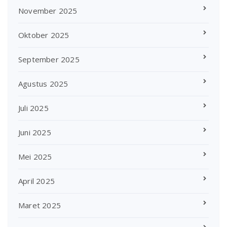
November 2025
Oktober 2025
September 2025
Agustus 2025
Juli 2025
Juni 2025
Mei 2025
April 2025
Maret 2025