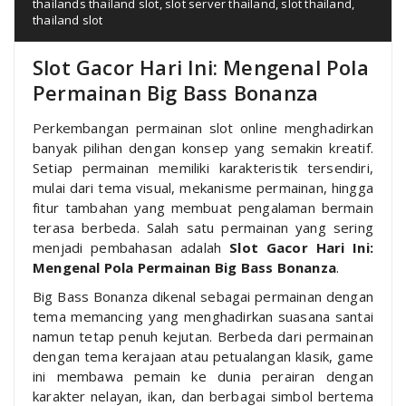
thailands thailand slot
,
slot server thailand
,
slot thailand
,
thailand slot
Slot Gacor Hari Ini: Mengenal Pola
Permainan Big Bass Bonanza
Perkembangan permainan slot online menghadirkan
banyak pilihan dengan konsep yang semakin kreatif.
Setiap permainan memiliki karakteristik tersendiri,
mulai dari tema visual, mekanisme permainan, hingga
fitur tambahan yang membuat pengalaman bermain
terasa berbeda. Salah satu permainan yang sering
menjadi pembahasan adalah
Slot Gacor Hari Ini:
Mengenal Pola Permainan Big Bass Bonanza
.
Big Bass Bonanza dikenal sebagai permainan dengan
tema memancing yang menghadirkan suasana santai
namun tetap penuh kejutan. Berbeda dari permainan
dengan tema kerajaan atau petualangan klasik, game
ini membawa pemain ke dunia perairan dengan
karakter nelayan, ikan, dan berbagai simbol bertema