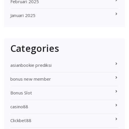
Februari 2025
Januari 2025
Categories
asianbookie prediksi
bonus new member
Bonus Slot
casino88
Clickbet88