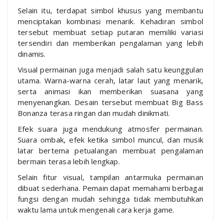
Selain itu, terdapat simbol khusus yang membantu
menciptakan kombinasi menarik. Kehadiran simbol
tersebut membuat setiap putaran memiliki variasi
tersendiri dan memberikan pengalaman yang lebih
dinamis.
Visual permainan juga menjadi salah satu keunggulan
utama. Warna-warna cerah, latar laut yang menarik,
serta animasi ikan memberikan suasana yang
menyenangkan. Desain tersebut membuat Big Bass
Bonanza terasa ringan dan mudah dinikmati.
Efek suara juga mendukung atmosfer permainan.
Suara ombak, efek ketika simbol muncul, dan musik
latar bertema petualangan membuat pengalaman
bermain terasa lebih lengkap.
Selain fitur visual, tampilan antarmuka permainan
dibuat sederhana. Pemain dapat memahami berbagai
fungsi dengan mudah sehingga tidak membutuhkan
waktu lama untuk mengenali cara kerja game.