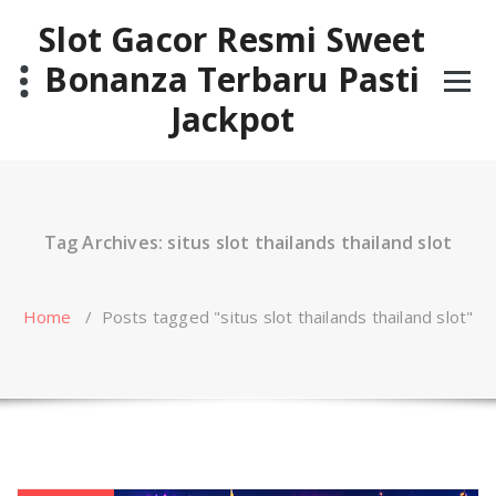
Skip
Slot Gacor Resmi Sweet
to
content
Bonanza Terbaru Pasti
Jackpot
Tag Archives: situs slot thailands thailand slot
Home
/
Posts tagged "situs slot thailands thailand slot"