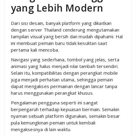
yang Lebih Modern
Dari sisi desain, banyak platform yang dikaitkan
dengan server Thailand cenderung mengutamakan
tampilan visual yang bersih dan mudah dipahami. Hal
ini membuat pemain baru tidak kesulitan saat
pertama kali mencoba.
Navigasi yang sederhana, tombol yang jelas, serta
animasi yang halus menjadi nilai tambah tersendiri.
Selain itu, kompatibilitas dengan perangkat mobile
juga menjadi perhatian utama, sehingga pemain
dapat mengakses permainan dengan lancar tanpa
harus menggunakan perangkat khusus.
Pengalaman pengguna seperti ini sangat
berpengaruh terhadap kepuasan bermain. Semakin
nyaman sebuah platform digunakan, semakin besar
pula kemungkinan pemain untuk kembali
mengaksesnya di lain waktu.