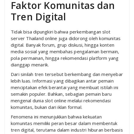
Faktor Komunitas dan
Tren Digital
Tidak bisa dipungkiri bahwa perkembangan slot
server Thailand online juga didorong oleh komunitas
digital. Banyak forum, grup diskusi, hingga konten
media sosial yang membahas pengalaman bermain,
pola permainan, hingga rekomendasi platform yang
dianggap menarik.
Dari sinilah tren tersebut berkembang dan menyebar
lebih luas. Informasi yang dibagikan antar pemain
menciptakan efek berantai yang membuat istilah ini
semakin populer. Bahkan, sebagian pemain baru
mengenal dunia slot online melalui rekomendasi
komunitas, bukan dari iklan formal.
Fenomena ini menunjukkan bahwa kekuatan
komunitas memiliki peran besar dalam membentuk
tren digital, terutama dalam industri hiburan berbasis