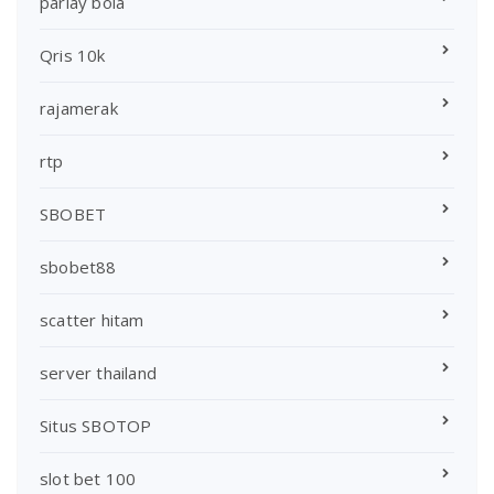
parlay bola
Qris 10k
rajamerak
rtp
SBOBET
sbobet88
scatter hitam
server thailand
Situs SBOTOP
slot bet 100