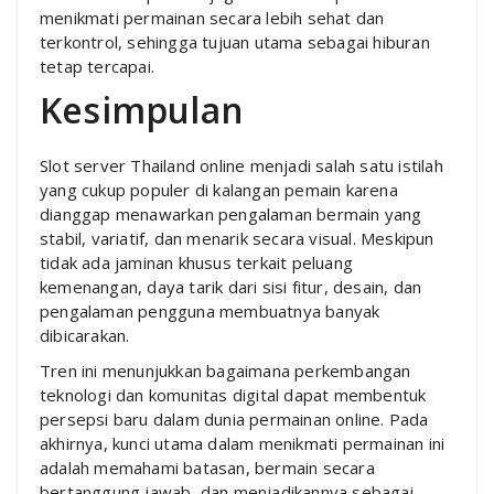
menikmati permainan secara lebih sehat dan
terkontrol, sehingga tujuan utama sebagai hiburan
tetap tercapai.
Kesimpulan
Slot server Thailand online menjadi salah satu istilah
yang cukup populer di kalangan pemain karena
dianggap menawarkan pengalaman bermain yang
stabil, variatif, dan menarik secara visual. Meskipun
tidak ada jaminan khusus terkait peluang
kemenangan, daya tarik dari sisi fitur, desain, dan
pengalaman pengguna membuatnya banyak
dibicarakan.
Tren ini menunjukkan bagaimana perkembangan
teknologi dan komunitas digital dapat membentuk
persepsi baru dalam dunia permainan online. Pada
akhirnya, kunci utama dalam menikmati permainan ini
adalah memahami batasan, bermain secara
bertanggung jawab, dan menjadikannya sebagai