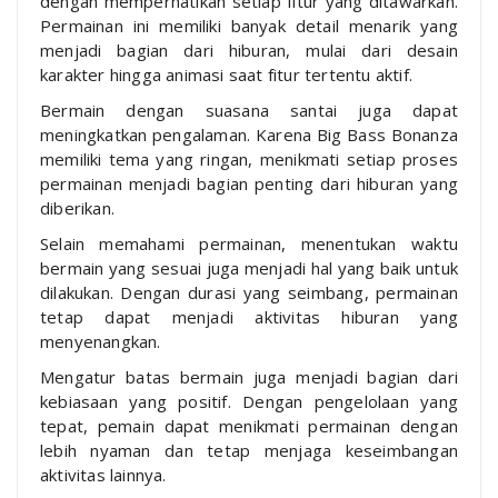
dengan memperhatikan setiap fitur yang ditawarkan.
Permainan ini memiliki banyak detail menarik yang
menjadi bagian dari hiburan, mulai dari desain
karakter hingga animasi saat fitur tertentu aktif.
Bermain dengan suasana santai juga dapat
meningkatkan pengalaman. Karena Big Bass Bonanza
memiliki tema yang ringan, menikmati setiap proses
permainan menjadi bagian penting dari hiburan yang
diberikan.
Selain memahami permainan, menentukan waktu
bermain yang sesuai juga menjadi hal yang baik untuk
dilakukan. Dengan durasi yang seimbang, permainan
tetap dapat menjadi aktivitas hiburan yang
menyenangkan.
Mengatur batas bermain juga menjadi bagian dari
kebiasaan yang positif. Dengan pengelolaan yang
tepat, pemain dapat menikmati permainan dengan
lebih nyaman dan tetap menjaga keseimbangan
aktivitas lainnya.