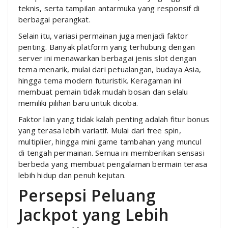
teknis, serta tampilan antarmuka yang responsif di
berbagai perangkat.
Selain itu, variasi permainan juga menjadi faktor
penting. Banyak platform yang terhubung dengan
server ini menawarkan berbagai jenis slot dengan
tema menarik, mulai dari petualangan, budaya Asia,
hingga tema modern futuristik. Keragaman ini
membuat pemain tidak mudah bosan dan selalu
memiliki pilihan baru untuk dicoba.
Faktor lain yang tidak kalah penting adalah fitur bonus
yang terasa lebih variatif. Mulai dari free spin,
multiplier, hingga mini game tambahan yang muncul
di tengah permainan. Semua ini memberikan sensasi
berbeda yang membuat pengalaman bermain terasa
lebih hidup dan penuh kejutan.
Persepsi Peluang
Jackpot yang Lebih