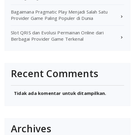
Bagaimana Pragmatic Play Menjadi Salah Satu
Provider Game Paling Populer di Dunia
Slot QRIS dan Evolusi Permainan Online dari
Berbagai Provider Game Terkenal
Recent Comments
Tidak ada komentar untuk ditampilkan.
Archives