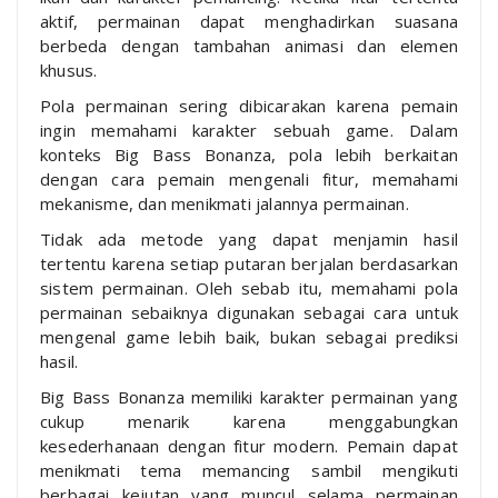
aktif, permainan dapat menghadirkan suasana
berbeda dengan tambahan animasi dan elemen
khusus.
Pola permainan sering dibicarakan karena pemain
ingin memahami karakter sebuah game. Dalam
konteks Big Bass Bonanza, pola lebih berkaitan
dengan cara pemain mengenali fitur, memahami
mekanisme, dan menikmati jalannya permainan.
Tidak ada metode yang dapat menjamin hasil
tertentu karena setiap putaran berjalan berdasarkan
sistem permainan. Oleh sebab itu, memahami pola
permainan sebaiknya digunakan sebagai cara untuk
mengenal game lebih baik, bukan sebagai prediksi
hasil.
Big Bass Bonanza memiliki karakter permainan yang
cukup menarik karena menggabungkan
kesederhanaan dengan fitur modern. Pemain dapat
menikmati tema memancing sambil mengikuti
berbagai kejutan yang muncul selama permainan