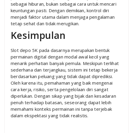
sebagai hiburan, bukan sebagai cara untuk mencari
keuntungan pasti. Dengan demikian, kontrol diri
menjadi faktor utama dalam menjaga pengalaman
tetap sehat dan tidak merugikan.
Kesimpulan
Slot depo 5K pada dasarnya merupakan bentuk
permainan digital dengan modal awal kecil yang
menarik perhatian banyak pemula. Meskipun terlihat
sederhana dan terjangkau, sistem ini tetap bekerja
berdasarkan peluang yang tidak dapat diprediksi.
Oleh karena itu, pemahaman yang baik mengenai
cara kerja, risiko, serta pengelolaan diri sangat
diperlukan. Dengan sikap yang bijak dan kesadaran
penuh terhadap batasan, seseorang dapat lebih
memahami konteks permainan ini tanpa terjebak
dalam ekspektasi yang tidak realistis.