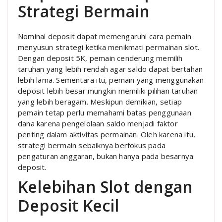
Strategi Bermain
Nominal deposit dapat memengaruhi cara pemain
menyusun strategi ketika menikmati permainan slot.
Dengan deposit 5K, pemain cenderung memilih
taruhan yang lebih rendah agar saldo dapat bertahan
lebih lama. Sementara itu, pemain yang menggunakan
deposit lebih besar mungkin memiliki pilihan taruhan
yang lebih beragam. Meskipun demikian, setiap
pemain tetap perlu memahami batas penggunaan
dana karena pengelolaan saldo menjadi faktor
penting dalam aktivitas permainan. Oleh karena itu,
strategi bermain sebaiknya berfokus pada
pengaturan anggaran, bukan hanya pada besarnya
deposit.
Kelebihan Slot dengan
Deposit Kecil