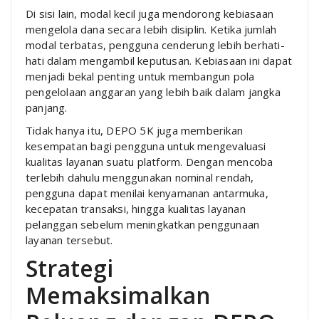
Di sisi lain, modal kecil juga mendorong kebiasaan
mengelola dana secara lebih disiplin. Ketika jumlah
modal terbatas, pengguna cenderung lebih berhati-
hati dalam mengambil keputusan. Kebiasaan ini dapat
menjadi bekal penting untuk membangun pola
pengelolaan anggaran yang lebih baik dalam jangka
panjang.
Tidak hanya itu, DEPO 5K juga memberikan
kesempatan bagi pengguna untuk mengevaluasi
kualitas layanan suatu platform. Dengan mencoba
terlebih dahulu menggunakan nominal rendah,
pengguna dapat menilai kenyamanan antarmuka,
kecepatan transaksi, hingga kualitas layanan
pelanggan sebelum meningkatkan penggunaan
layanan tersebut.
Strategi
Memaksimalkan