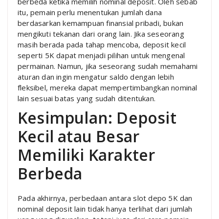
berbeda ketika memilih nominal deposit. Oleh sebab
itu, pemain perlu menentukan jumlah dana
berdasarkan kemampuan finansial pribadi, bukan
mengikuti tekanan dari orang lain. Jika seseorang
masih berada pada tahap mencoba, deposit kecil
seperti 5K dapat menjadi pilihan untuk mengenal
permainan. Namun, jika seseorang sudah memahami
aturan dan ingin mengatur saldo dengan lebih
fleksibel, mereka dapat mempertimbangkan nominal
lain sesuai batas yang sudah ditentukan.
Kesimpulan: Deposit
Kecil atau Besar
Memiliki Karakter
Berbeda
Pada akhirnya, perbedaan antara slot depo 5K dan
nominal deposit lain tidak hanya terlihat dari jumlah