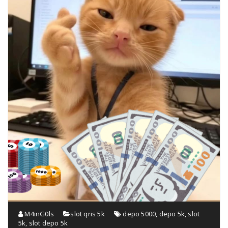
M4inG0ls
slot qris 5k
depo 5000
,
depo 5k
,
slot
5k
,
slot depo 5k