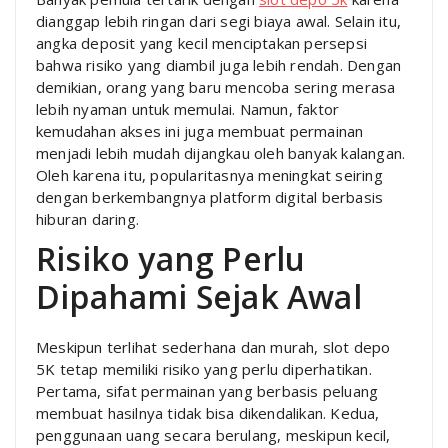
dianggap lebih ringan dari segi biaya awal. Selain itu,
angka deposit yang kecil menciptakan persepsi
bahwa risiko yang diambil juga lebih rendah. Dengan
demikian, orang yang baru mencoba sering merasa
lebih nyaman untuk memulai. Namun, faktor
kemudahan akses ini juga membuat permainan
menjadi lebih mudah dijangkau oleh banyak kalangan.
Oleh karena itu, popularitasnya meningkat seiring
dengan berkembangnya platform digital berbasis
hiburan daring.
Risiko yang Perlu
Dipahami Sejak Awal
Meskipun terlihat sederhana dan murah, slot depo
5K tetap memiliki risiko yang perlu diperhatikan.
Pertama, sifat permainan yang berbasis peluang
membuat hasilnya tidak bisa dikendalikan. Kedua,
penggunaan uang secara berulang, meskipun kecil,