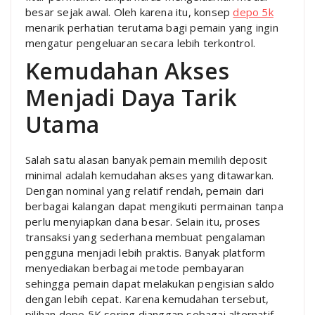
besar sejak awal. Oleh karena itu, konsep
depo 5k
menarik perhatian terutama bagi pemain yang ingin
mengatur pengeluaran secara lebih terkontrol.
Kemudahan Akses
Menjadi Daya Tarik
Utama
Salah satu alasan banyak pemain memilih deposit
minimal adalah kemudahan akses yang ditawarkan.
Dengan nominal yang relatif rendah, pemain dari
berbagai kalangan dapat mengikuti permainan tanpa
perlu menyiapkan dana besar. Selain itu, proses
transaksi yang sederhana membuat pengalaman
pengguna menjadi lebih praktis. Banyak platform
menyediakan berbagai metode pembayaran
sehingga pemain dapat melakukan pengisian saldo
dengan lebih cepat. Karena kemudahan tersebut,
pilihan depo 5K sering dianggap sebagai alternatif