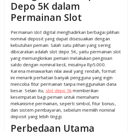
Depo 5K dalam
Permainan Slot
Permainan slot digital menghadirkan berbagai pilihan
nominal deposit yang dapat disesuaikan dengan
kebutuhan pemain. Salah satu pilihan yang sering
dibicarakan adalah slot depo 5K, yaitu permainan slot
yang memungkinkan pemain melakukan pengisian
saldo dengan nominal kecil, misalnya Rp5.000.
Karena menawarkan nilai awal yang rendah, format
ini menarik perhatian banyak pengguna yang ingin
mencoba fitur permainan tanpa menggunakan dana
besar. Selain itu,
slot depo 5k
memberikan
kesempatan bagi pemain untuk memahami
mekanisme permainan, seperti simbol, fitur bonus,
dan sistem pembayaran, sebelum memilih nominal
deposit yang lebih tinggi.
Perbedaan Utama