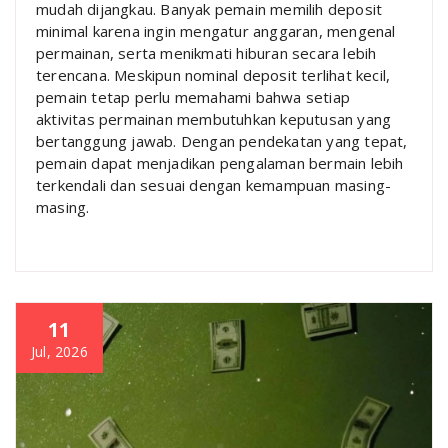
mudah dijangkau. Banyak pemain memilih deposit
minimal karena ingin mengatur anggaran, mengenal
permainan, serta menikmati hiburan secara lebih
terencana. Meskipun nominal deposit terlihat kecil,
pemain tetap perlu memahami bahwa setiap
aktivitas permainan membutuhkan keputusan yang
bertanggung jawab. Dengan pendekatan yang tepat,
pemain dapat menjadikan pengalaman bermain lebih
terkendali dan sesuai dengan kemampuan masing-
masing.
11
Jul, 2026