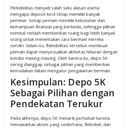
Fleksibilitas menjadi salah satu alasan utama
mengapa deposit kecil tetap memiliki banyak
peminat. Setiap pemain memiliki kebutuhan dan
kemampuan finansial yang berbeda, sehingga pilihan
nominal rendah memberikan ruang bagi lebih banyak
orang untuk menentukan cara bermain mereka
sendiri. Selain itu, fleksibilitas tersebut membuat
pemain dapat menyesuaikan aktivitas hiburan dengan
kondisi masing-masing. Oleh karena itu, depo 5K
sering dianggap sebagai pilihan yang memberikan
kemudahan dalam mengatur pengalaman bermain.
Kesimpulan: Depo 5K
Sebagai Pilihan dengan
Pendekatan Terukur
Pada akhirnya, depo 5K menarik perhatian karena
menawarkan akses yang sederhana, fleksibel, dan