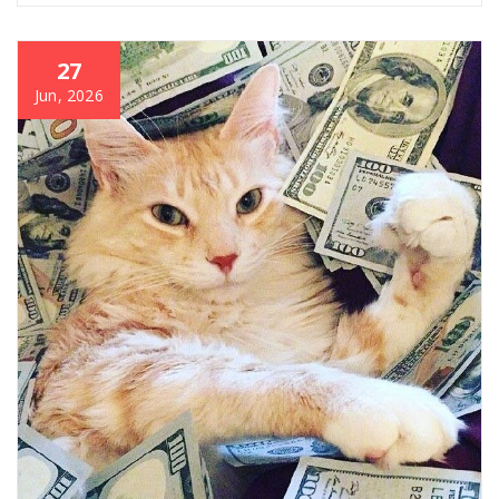
27
Jun, 2026