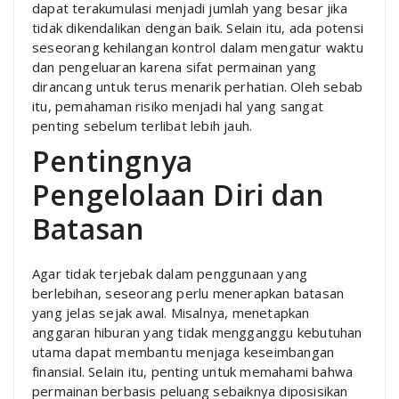
dapat terakumulasi menjadi jumlah yang besar jika
tidak dikendalikan dengan baik. Selain itu, ada potensi
seseorang kehilangan kontrol dalam mengatur waktu
dan pengeluaran karena sifat permainan yang
dirancang untuk terus menarik perhatian. Oleh sebab
itu, pemahaman risiko menjadi hal yang sangat
penting sebelum terlibat lebih jauh.
Pentingnya
Pengelolaan Diri dan
Batasan
Agar tidak terjebak dalam penggunaan yang
berlebihan, seseorang perlu menerapkan batasan
yang jelas sejak awal. Misalnya, menetapkan
anggaran hiburan yang tidak mengganggu kebutuhan
utama dapat membantu menjaga keseimbangan
finansial. Selain itu, penting untuk memahami bahwa
permainan berbasis peluang sebaiknya diposisikan