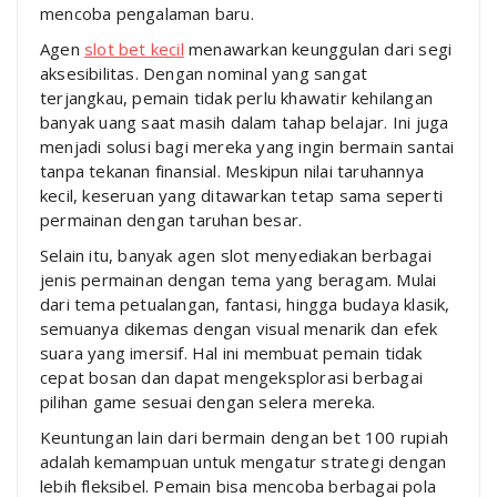
mencoba pengalaman baru.
Agen
slot bet kecil
menawarkan keunggulan dari segi
aksesibilitas. Dengan nominal yang sangat
terjangkau, pemain tidak perlu khawatir kehilangan
banyak uang saat masih dalam tahap belajar. Ini juga
menjadi solusi bagi mereka yang ingin bermain santai
tanpa tekanan finansial. Meskipun nilai taruhannya
kecil, keseruan yang ditawarkan tetap sama seperti
permainan dengan taruhan besar.
Selain itu, banyak agen slot menyediakan berbagai
jenis permainan dengan tema yang beragam. Mulai
dari tema petualangan, fantasi, hingga budaya klasik,
semuanya dikemas dengan visual menarik dan efek
suara yang imersif. Hal ini membuat pemain tidak
cepat bosan dan dapat mengeksplorasi berbagai
pilihan game sesuai dengan selera mereka.
Keuntungan lain dari bermain dengan bet 100 rupiah
adalah kemampuan untuk mengatur strategi dengan
lebih fleksibel. Pemain bisa mencoba berbagai pola