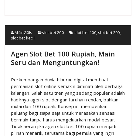
M4inG0ls
slot bet 200
slot bet 100
,
slot bet 200
,
slot bet kecil
Agen Slot Bet 100 Rupiah, Main
Seru dan Menguntungkan!
Perkembangan dunia hiburan digital membuat
permainan slot online semakin diminati oleh berbagai
kalangan. Salah satu tren yang sedang populer adalah
hadirnya agen slot dengan taruhan rendah, bahkan
mulai dari 100 rupiah. Konsep ini memberikan
peluang bagi siapa saja untuk merasakan sensasi
bermain tanpa harus mengeluarkan modal besar.
Tidak heran jika agen slot bet 100 rupiah menjadi
pilihan menarik, terutama bagi pemula yang ingin