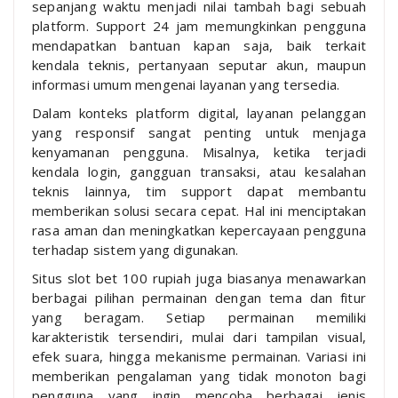
sepanjang waktu menjadi nilai tambah bagi sebuah
platform. Support 24 jam memungkinkan pengguna
mendapatkan bantuan kapan saja, baik terkait
kendala teknis, pertanyaan seputar akun, maupun
informasi umum mengenai layanan yang tersedia.
Dalam konteks platform digital, layanan pelanggan
yang responsif sangat penting untuk menjaga
kenyamanan pengguna. Misalnya, ketika terjadi
kendala login, gangguan transaksi, atau kesalahan
teknis lainnya, tim support dapat membantu
memberikan solusi secara cepat. Hal ini menciptakan
rasa aman dan meningkatkan kepercayaan pengguna
terhadap sistem yang digunakan.
Situs slot bet 100 rupiah juga biasanya menawarkan
berbagai pilihan permainan dengan tema dan fitur
yang beragam. Setiap permainan memiliki
karakteristik tersendiri, mulai dari tampilan visual,
efek suara, hingga mekanisme permainan. Variasi ini
memberikan pengalaman yang tidak monoton bagi
pengguna yang ingin mencoba berbagai jenis