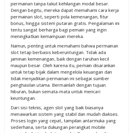
permainan tanpa takut kehilangan modal besar.
Dengan begitu, mereka dapat memahami cara kerja
permainan slot, seperti pola kemenangan, fitur
bonus, hingga sistem putaran gratis. Pengalaman ini
tentu sangat berharga bagi pemain yang ingin
meningkatkan kemampuan mereka.
Namun, penting untuk memahami bahwa permainan
slot tetap berbasis keberuntungan. Tidak ada
jaminan kemenangan, baik dengan taruhan kecil
maupun besar. Oleh karena itu, pemain disarankan
untuk tetap bijak dalam mengelola keuangan dan
tidak menjadikan permainan ini sebagai sumber
penghasilan utama. Bermainlah dengan tujuan
hiburan, bukan semata-mata untuk mencari
keuntungan.
Dari sisi teknis, agen slot yang baik biasanya
menawarkan sistem yang stabil dan mudah diakses.
Proses login yang cepat, tampilan antarmuka yang
sederhana, serta dukungan perangkat mobile