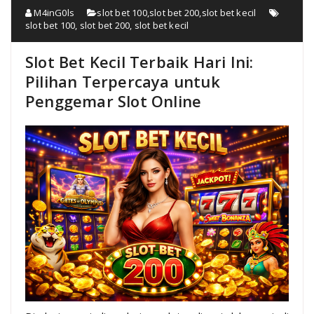
M4inG0ls
slot bet 100
,
slot bet 200
,
slot bet kecil
slot bet 100
,
slot bet 200
,
slot bet kecil
Slot Bet Kecil Terbaik Hari Ini:
Pilihan Terpercaya untuk
Penggemar Slot Online