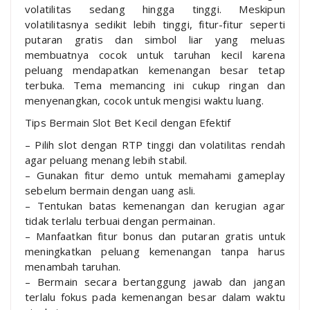
volatilitas sedang hingga tinggi. Meskipun
volatilitasnya sedikit lebih tinggi, fitur-fitur seperti
putaran gratis dan simbol liar yang meluas
membuatnya cocok untuk taruhan kecil karena
peluang mendapatkan kemenangan besar tetap
terbuka. Tema memancing ini cukup ringan dan
menyenangkan, cocok untuk mengisi waktu luang.
Tips Bermain Slot Bet Kecil dengan Efektif
– Pilih slot dengan RTP tinggi dan volatilitas rendah
agar peluang menang lebih stabil.
– Gunakan fitur demo untuk memahami gameplay
sebelum bermain dengan uang asli.
– Tentukan batas kemenangan dan kerugian agar
tidak terlalu terbuai dengan permainan.
– Manfaatkan fitur bonus dan putaran gratis untuk
meningkatkan peluang kemenangan tanpa harus
menambah taruhan.
– Bermain secara bertanggung jawab dan jangan
terlalu fokus pada kemenangan besar dalam waktu