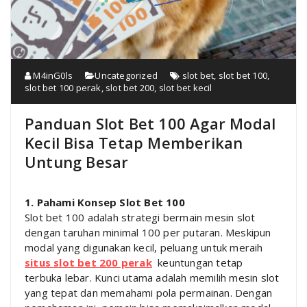
M4inG0ls
Uncategorized
slot bet
,
slot bet 100
,
slot bet 100 perak
,
slot bet 200
,
slot bet kecil
Panduan Slot Bet 100 Agar Modal
Kecil Bisa Tetap Memberikan
Untung Besar
1. Pahami Konsep Slot Bet 100
Slot bet 100 adalah strategi bermain mesin slot
dengan taruhan minimal 100 per putaran. Meskipun
modal yang digunakan kecil, peluang untuk meraih
situs slot bet 200 perak
keuntungan tetap
terbuka lebar. Kunci utama adalah memilih mesin slot
yang tepat dan memahami pola permainan. Dengan