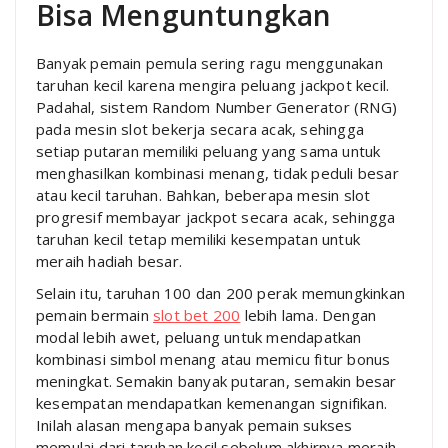
Bisa Menguntungkan
Banyak pemain pemula sering ragu menggunakan
taruhan kecil karena mengira peluang jackpot kecil.
Padahal, sistem Random Number Generator (RNG)
pada mesin slot bekerja secara acak, sehingga
setiap putaran memiliki peluang yang sama untuk
menghasilkan kombinasi menang, tidak peduli besar
atau kecil taruhan. Bahkan, beberapa mesin slot
progresif membayar jackpot secara acak, sehingga
taruhan kecil tetap memiliki kesempatan untuk
meraih hadiah besar.
Selain itu, taruhan 100 dan 200 perak memungkinkan
pemain bermain
slot bet 200
lebih lama. Dengan
modal lebih awet, peluang untuk mendapatkan
kombinasi simbol menang atau memicu fitur bonus
meningkat. Semakin banyak putaran, semakin besar
kesempatan mendapatkan kemenangan signifikan.
Inilah alasan mengapa banyak pemain sukses
memulai dari taruhan kecil sebelum akhirnya meraih