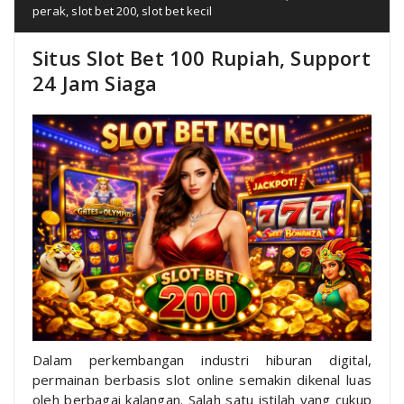
perak
,
slot bet 200
,
slot bet kecil
Situs Slot Bet 100 Rupiah, Support
24 Jam Siaga
Dalam perkembangan industri hiburan digital,
permainan berbasis slot online semakin dikenal luas
oleh berbagai kalangan. Salah satu istilah yang cukup