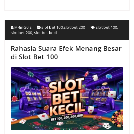
M4inG0ls
slot bet 100
,
slot bet 200
slot bet 100
,
slot bet 200
,
slot bet kecil
Rahasia Suara Efek Menang Besar
di Slot Bet 100