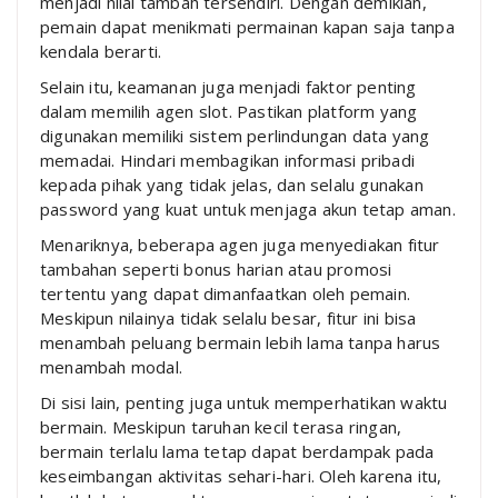
menjadi nilai tambah tersendiri. Dengan demikian,
pemain dapat menikmati permainan kapan saja tanpa
kendala berarti.
Selain itu, keamanan juga menjadi faktor penting
dalam memilih agen slot. Pastikan platform yang
digunakan memiliki sistem perlindungan data yang
memadai. Hindari membagikan informasi pribadi
kepada pihak yang tidak jelas, dan selalu gunakan
password yang kuat untuk menjaga akun tetap aman.
Menariknya, beberapa agen juga menyediakan fitur
tambahan seperti bonus harian atau promosi
tertentu yang dapat dimanfaatkan oleh pemain.
Meskipun nilainya tidak selalu besar, fitur ini bisa
menambah peluang bermain lebih lama tanpa harus
menambah modal.
Di sisi lain, penting juga untuk memperhatikan waktu
bermain. Meskipun taruhan kecil terasa ringan,
bermain terlalu lama tetap dapat berdampak pada
keseimbangan aktivitas sehari-hari. Oleh karena itu,