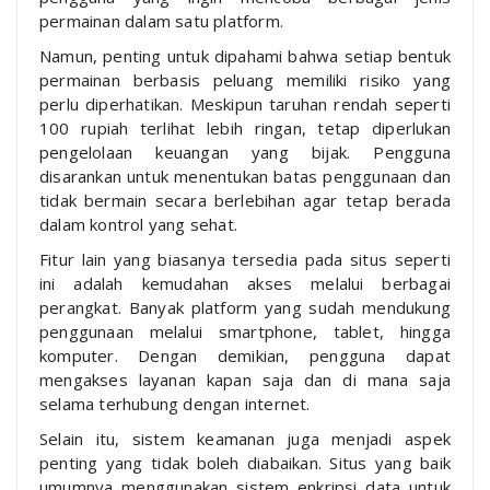
permainan dalam satu platform.
Namun, penting untuk dipahami bahwa setiap bentuk
permainan berbasis peluang memiliki risiko yang
perlu diperhatikan. Meskipun taruhan rendah seperti
100 rupiah terlihat lebih ringan, tetap diperlukan
pengelolaan keuangan yang bijak. Pengguna
disarankan untuk menentukan batas penggunaan dan
tidak bermain secara berlebihan agar tetap berada
dalam kontrol yang sehat.
Fitur lain yang biasanya tersedia pada situs seperti
ini adalah kemudahan akses melalui berbagai
perangkat. Banyak platform yang sudah mendukung
penggunaan melalui smartphone, tablet, hingga
komputer. Dengan demikian, pengguna dapat
mengakses layanan kapan saja dan di mana saja
selama terhubung dengan internet.
Selain itu, sistem keamanan juga menjadi aspek
penting yang tidak boleh diabaikan. Situs yang baik
umumnya menggunakan sistem enkripsi data untuk