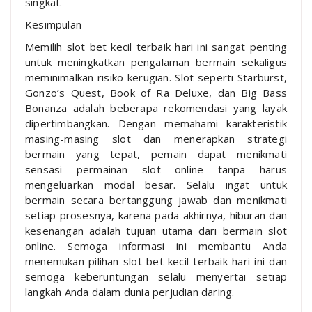
singkat.
Kesimpulan
Memilih slot bet kecil terbaik hari ini sangat penting
untuk meningkatkan pengalaman bermain sekaligus
meminimalkan risiko kerugian. Slot seperti Starburst,
Gonzo’s Quest, Book of Ra Deluxe, dan Big Bass
Bonanza adalah beberapa rekomendasi yang layak
dipertimbangkan. Dengan memahami karakteristik
masing-masing slot dan menerapkan strategi
bermain yang tepat, pemain dapat menikmati
sensasi permainan slot online tanpa harus
mengeluarkan modal besar. Selalu ingat untuk
bermain secara bertanggung jawab dan menikmati
setiap prosesnya, karena pada akhirnya, hiburan dan
kesenangan adalah tujuan utama dari bermain slot
online. Semoga informasi ini membantu Anda
menemukan pilihan slot bet kecil terbaik hari ini dan
semoga keberuntungan selalu menyertai setiap
langkah Anda dalam dunia perjudian daring.