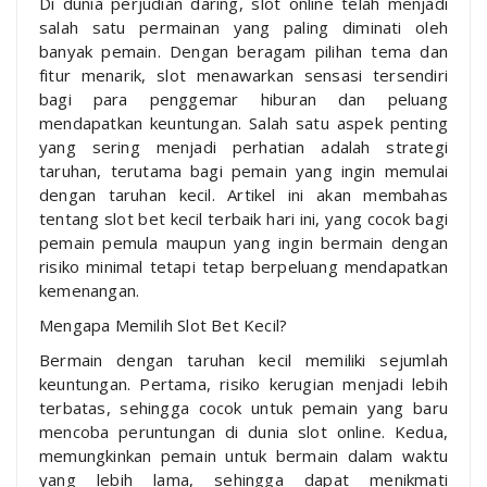
Di dunia perjudian daring, slot online telah menjadi
salah satu permainan yang paling diminati oleh
banyak pemain. Dengan beragam pilihan tema dan
fitur menarik, slot menawarkan sensasi tersendiri
bagi para penggemar hiburan dan peluang
mendapatkan keuntungan. Salah satu aspek penting
yang sering menjadi perhatian adalah strategi
taruhan, terutama bagi pemain yang ingin memulai
dengan taruhan kecil. Artikel ini akan membahas
tentang slot bet kecil terbaik hari ini, yang cocok bagi
pemain pemula maupun yang ingin bermain dengan
risiko minimal tetapi tetap berpeluang mendapatkan
kemenangan.
Mengapa Memilih Slot Bet Kecil?
Bermain dengan taruhan kecil memiliki sejumlah
keuntungan. Pertama, risiko kerugian menjadi lebih
terbatas, sehingga cocok untuk pemain yang baru
mencoba peruntungan di dunia slot online. Kedua,
memungkinkan pemain untuk bermain dalam waktu
yang lebih lama, sehingga dapat menikmati