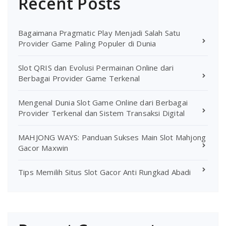
Recent Posts
Bagaimana Pragmatic Play Menjadi Salah Satu
Provider Game Paling Populer di Dunia
Slot QRIS dan Evolusi Permainan Online dari
Berbagai Provider Game Terkenal
Mengenal Dunia Slot Game Online dari Berbagai
Provider Terkenal dan Sistem Transaksi Digital
MAHJONG WAYS: Panduan Sukses Main Slot Mahjong
Gacor Maxwin
Tips Memilih Situs Slot Gacor Anti Rungkad Abadi