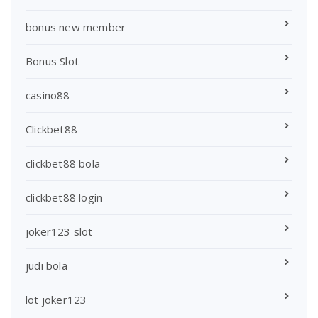
bonus new member
Bonus Slot
casino88
Clickbet88
clickbet88 bola
clickbet88 login
joker123 slot
judi bola
lot joker123