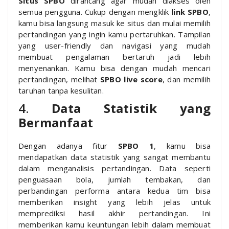
Situs SPBO
dirancang agar mudah diakses oleh
semua pengguna. Cukup dengan mengklik
link SPBO
,
kamu bisa langsung masuk ke situs dan mulai memilih
pertandingan yang ingin kamu pertaruhkan. Tampilan
yang user-friendly dan navigasi yang mudah
membuat pengalaman bertaruh jadi lebih
menyenankan. Kamu bisa dengan mudah mencari
pertandingan, melihat
SPBO live score
, dan memilih
taruhan tanpa kesulitan.
4.
Data Statistik yang
Bermanfaat
Dengan adanya fitur
SPBO 1
, kamu bisa
mendapatkan data statistik yang sangat membantu
dalam menganalisis pertandingan. Data seperti
penguasaan bola, jumlah tembakan, dan
perbandingan performa antara kedua tim bisa
memberikan insight yang lebih jelas untuk
memprediksi hasil akhir pertandingan. Ini
memberikan kamu keuntungan lebih dalam membuat