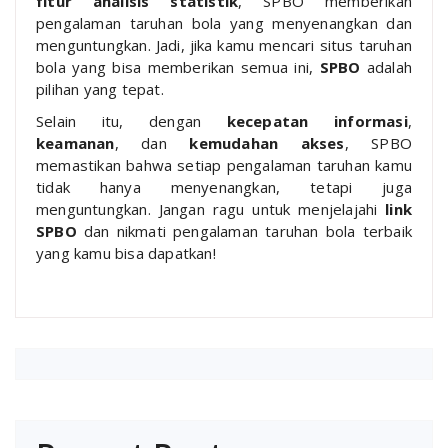
fitur analisis statistik
, SPBO memberikan
pengalaman taruhan bola yang menyenangkan dan
menguntungkan. Jadi, jika kamu mencari situs taruhan
bola yang bisa memberikan semua ini,
SPBO
adalah
pilihan yang tepat.
Selain itu, dengan
kecepatan informasi
,
keamanan
, dan
kemudahan akses
, SPBO
memastikan bahwa setiap pengalaman taruhan kamu
tidak hanya menyenangkan, tetapi juga
menguntungkan. Jangan ragu untuk menjelajahi
link
SPBO
dan nikmati pengalaman taruhan bola terbaik
yang kamu bisa dapatkan!