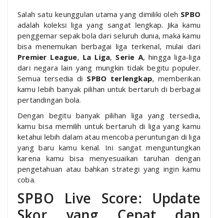
Salah satu keunggulan utama yang dimiliki oleh
SPBO
adalah koleksi liga yang sangat lengkap. Jika kamu
penggemar sepak bola dari seluruh dunia, maka kamu
bisa menemukan berbagai liga terkenal, mulai dari
Premier League
,
La Liga
,
Serie A
, hingga liga-liga
dari negara lain yang mungkin tidak begitu populer.
Semua tersedia di
SPBO terlengkap
, memberikan
kamu lebih banyak pilihan untuk bertaruh di berbagai
pertandingan bola.
Dengan begitu banyak pilihan liga yang tersedia,
kamu bisa memilih untuk bertaruh di liga yang kamu
ketahui lebih dalam atau mencoba peruntungan di liga
yang baru kamu kenal. Ini sangat menguntungkan
karena kamu bisa menyesuaikan taruhan dengan
pengetahuan atau bahkan strategi yang ingin kamu
coba.
SPBO Live Score: Update
Skor yang Cepat dan