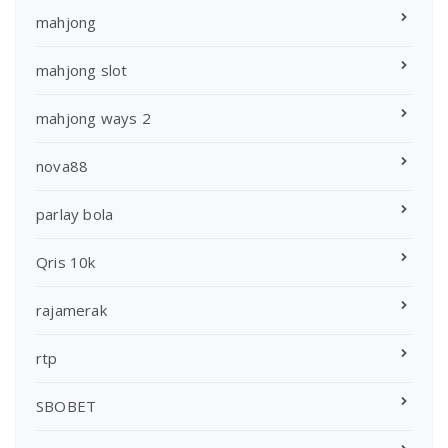
mahjong
mahjong slot
mahjong ways 2
nova88
parlay bola
Qris 10k
rajamerak
rtp
SBOBET