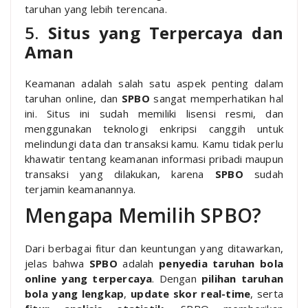
taruhan yang lebih terencana.
5.
Situs yang Terpercaya dan
Aman
Keamanan adalah salah satu aspek penting dalam
taruhan online, dan
SPBO
sangat memperhatikan hal
ini. Situs ini sudah memiliki lisensi resmi, dan
menggunakan teknologi enkripsi canggih untuk
melindungi data dan transaksi kamu. Kamu tidak perlu
khawatir tentang keamanan informasi pribadi maupun
transaksi yang dilakukan, karena
SPBO
sudah
terjamin keamanannya.
Mengapa Memilih SPBO?
Dari berbagai fitur dan keuntungan yang ditawarkan,
jelas bahwa
SPBO
adalah
penyedia taruhan bola
online yang terpercaya
. Dengan
pilihan taruhan
bola yang lengkap
,
update skor real-time
, serta