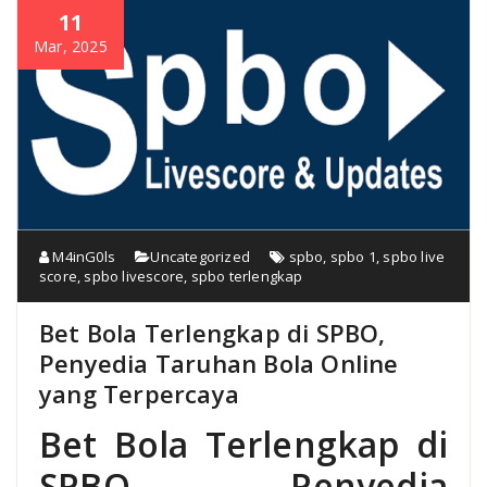
11
Mar, 2025
M4inG0ls
Uncategorized
spbo
,
spbo 1
,
spbo live
score
,
spbo livescore
,
spbo terlengkap
Bet Bola Terlengkap di SPBO,
Penyedia Taruhan Bola Online
yang Terpercaya
Bet Bola Terlengkap di
SPBO, Penyedia