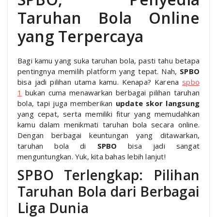
Taruhan Bola Online
yang Terpercaya
Bagi kamu yang suka taruhan bola, pasti tahu betapa
pentingnya memilih platform yang tepat. Nah,
SPBO
bisa jadi pilihan utama kamu. Kenapa? Karena
spbo
1
bukan cuma menawarkan berbagai pilihan taruhan
bola, tapi juga memberikan
update skor langsung
yang cepat, serta memiliki fitur yang memudahkan
kamu dalam menikmati taruhan bola secara online.
Dengan berbagai keuntungan yang ditawarkan,
taruhan bola di
SPBO
bisa jadi sangat
menguntungkan. Yuk, kita bahas lebih lanjut!
SPBO Terlengkap: Pilihan
Taruhan Bola dari Berbagai
Liga Dunia